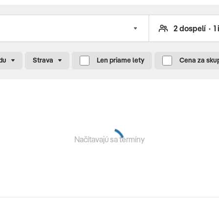
 • slnečníky • sprchy pri bazéne • plavčík počas prevádzky
du
Strava
Len priame lety
Cena za sku
pétanque • vonkajšia fitness zóna • aerobik • športové
nia • tanečné programy • šnorchlovanie • vodné aktivity
Načítavajú sa termíny
e Club (13 – 17 rokov) • detský bazén • detské ihrisko •
rogram pre deti • kreatívne aktivity pod vedením