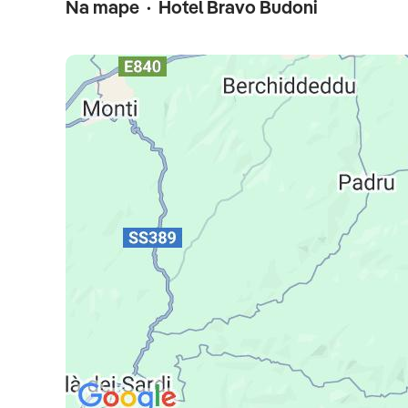
Na mape · Hotel Bravo Budoni
leteckú dopravu, 7x (resp. 14x) ubytovanie, stravovanie a
servisné poplatky (letiskové poplatky, bezpečnostná tax
transfery)
Celková cena nezahŕňa
pobytovú taxu, 2,50€/osoba/deň, ktorá sa platí priamo 
pobytu pri check ine, komplexné cestovné poistenie
Oficiálne hodnotenie
****