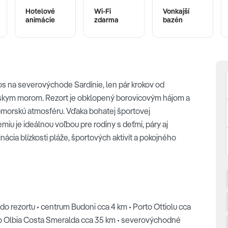
Hotelové
Wi-Fi
Vonkajší
animácie
zdarma
bazén
os na severovýchode Sardínie, len pár krokov od
énskym morom. Rezort je obklopený borovicovým hájom a
domorskú atmosféru. Vďaka bohatej športovej
u je ideálnou voľbou pre rodiny s deťmi, páry aj
cia blízkosti pláže, športových aktivít a pokojného
do rezortu • centrum Budoni cca 4 km • Porto Ottiolu cca
tisko Olbia Costa Smeralda cca 35 km • severovýchodné