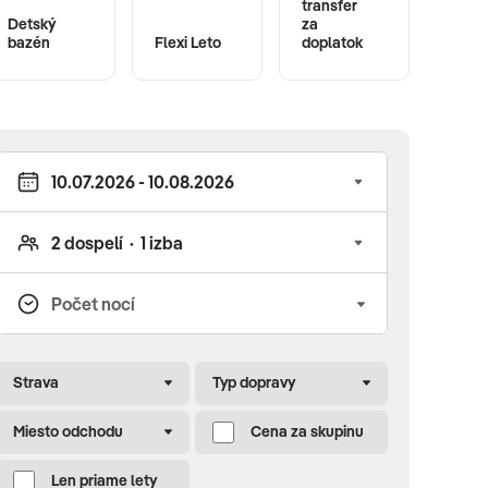
transfer
Detský
za
bazén
Flexi Leto
doplatok
Strava
Typ dopravy
Miesto odchodu
Cena za skupinu
Len priame lety