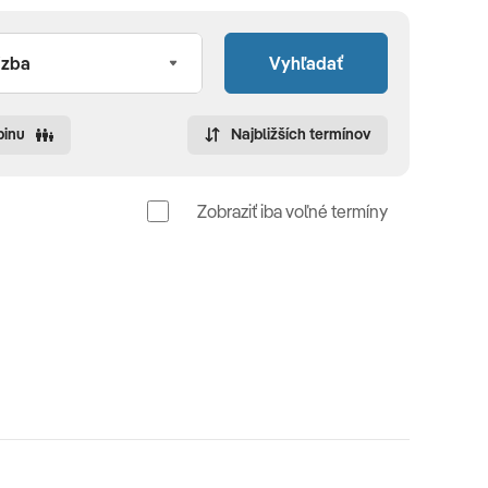
Vyhľadať
pinu
Najbližších termínov
Zobraziť iba voľné termíny