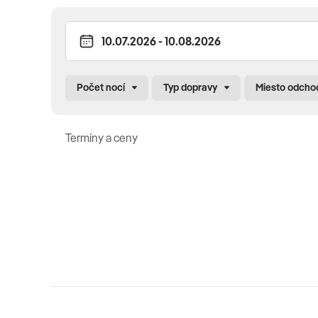
BAZÉNY
vonkajší bazén • detský bazén • slnečná terasa • ležadlá
bazénov
Počet nocí
Typ dopravy
Miesto odcho
ŠPORT & ZÁBAVA
tenis • padel • futbal • plážový volejbal • stolný tenis • 
turnaje • denné animačné programy • večerné predstave
Termíny a ceny
na pláži
Pre deti
Baby Club (4 – 7 rokov) • Mini Club (8 – 13 rokov) • Be Fre
animačné programy • športové aktivity • hry • večerný p
hotelových animátorov
Celková cena zahŕňa