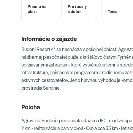
Priamo na
Pre rodiny
pláži
s deťmi
Tenis
Informácie o zájazde
Budoni Resort 4* sa nachádza v pokojnej oblasti Agrust
nádhernej piesočnatej pláže s krištáľovo čistým Tyrh
udržiavanými záhradami, ktoré vytvárajú príjemnú stre
infraštruktúre, animačným programom a rodinnému zázemi
aktívnych cestovateľov. Jeho hlavnou výhodou je kombiná
prostredia Sardínie.
Poloha
Agrustos, Budoni • piesočnatá pláž cca 150 m od vstupu 
2 km • reštaurácie a bary v okolí • Olbia cca 35 km • le