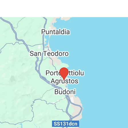
ll inclusive, poistenie insolventnosti, delegáta CK,
a, iné poplatky súvisiace s vykonaním leteckej dopravy a
na mieste v ubytovacom zariadení, zväčša v prvý deň