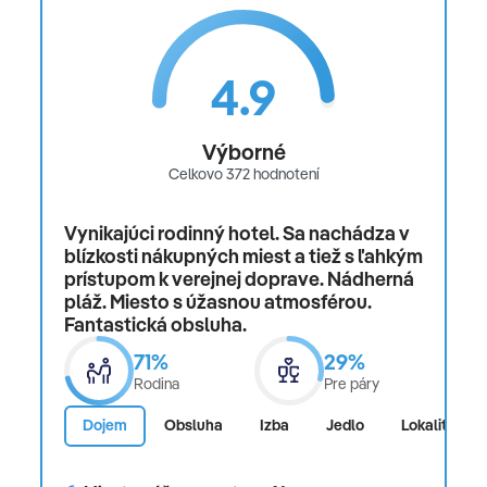
4.9
Výborné
Celkovo 372 hodnotení
Vynikajúci rodinný hotel. Sa nachádza v
blízkosti nákupných miest a tiež s ľahkým
prístupom k verejnej doprave. Nádherná
pláž. Miesto s úžasnou atmosférou.
Fantastická obsluha.
71%
29%
Rodina
Pre páry
Dojem
Obsluha
Izba
Jedlo
Lokalita