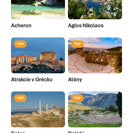
Acheron
Agios Nikolaos
TOP
TOP
Atrakcie v Grécku
Atény
TOP
TOP