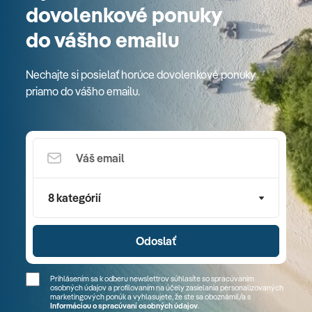
dovolenkové ponuky
do vášho emailu
Nechajte si posielať horúce dovolenkové ponuky
priamo do vášho emailu.
8 kategórií
Odoslať
Prihlásením sa k odberu newslettrov súhlasíte so spracúvaním
osobných údajov a profilovaním na účely zasielania personalizovaných
marketingových ponúk a vyhlasujete, že ste sa
oboznámil/a
s
Informáciou o spracúvaní osobných údajov
.