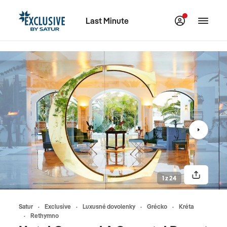
Last Minute
1 z 24
Satur
Exclusive
Luxusné dovolenky
Grécko
Kréta
Rethymno