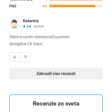
Pláž
4.3
Katarína
4.8
Júl 2026
Veľmi si cením ústretovosť a pomoc
delegátok CK Satur.
Zobraziť viac recenzií
Recenzie zo sveta