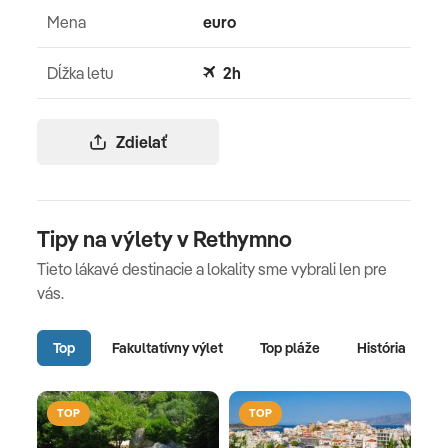
Mena
euro
Dĺžka letu
2h
Zdielať
Tipy na výlety v Rethymno
Tieto lákavé destinacie a lokality sme vybrali len pre
vás.
Top
Fakultatívny výlet
Top pláže
História
TOP
TOP