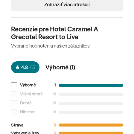
Zobraziť viac atrakcií
Recenzie pre Hotel Caramel A
Grecotel Resort to Live
Vybrané hodnotenia našich zákazníkov.
Výborné (
1
)
4.8
/
5
Výborné
1
Veľmi dobré
0
Dobré
0
Nič moc
0
Strava
5
Vybavenie izby
5