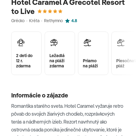
Hotel Caramel A Grecotel Resort
to Live
Grécko · Kréta · Rethymno
4.8
2 deti do
Ležadlá
12 r.
na pláži
Priamo
Piesočnat
zdarma
zdarma
na pláži
pláž
Informácie o zájazde
Romantika starého sveta. Hotel Caramel vyžaruje retro
pôvab do svojich žiarivých chodieb, rozprávkových
terás a nádherných izieb. Rezort navrhnutý ako
ostrovná osada ponúka jedinečné ubytovanie, ktoré je