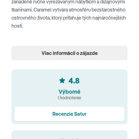
zariadené ručne vyrezávaným nábytkom a dizajnovými
tkaninami. Caramel vytvára atmosféru bezstarostného
ostrovného života, ktorý priťahuje tých najnáročnejších
hostí.
Poloha
Viac informácií o zájazde
hotel situovaný priamo na 300m dlhej pláži • v
stredisku Rethymno • historické centrum Rethymno
4km • medzinárodné letisko Heraklion 75 km
4.8
Výborné
1 hodnotenie
Pláž
piesočnatá pláž priamo pred hotelom • slnečníky,
Recenzie Satur
ležadlá a plážové uteráky (zdarma) • vodné športy za
poplatok - plachtenie, surfovanie, vodné lyžovanie,
šliapadlá, kanoe, wakeboarding, kite-surfing, potápanie,