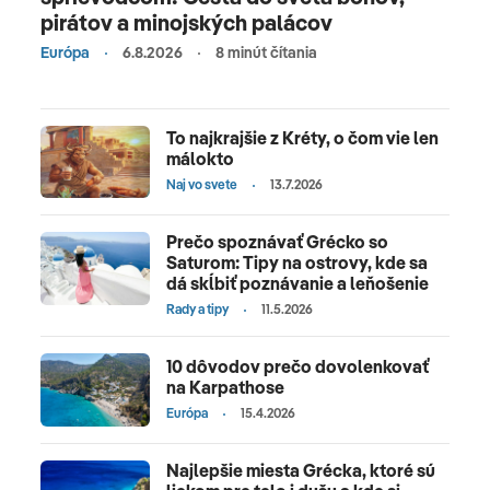
pirátov a minojských palácov
Európa
6.8.2026
8 minút čítania
To najkrajšie z Kréty, o čom vie len
málokto
Naj vo svete
13.7.2026
Prečo spoznávať Grécko so
Saturom: Tipy na ostrovy, kde sa
dá skĺbiť poznávanie a leňošenie
Rady a tipy
11.5.2026
10 dôvodov prečo dovolenkovať
na Karpathose
Európa
15.4.2026
Najlepšie miesta Grécka, ktoré sú