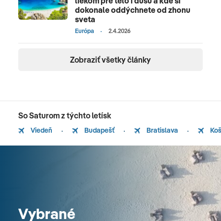
liekom pre telo i dušu a kde si
dokonale oddýchnete od zhonu
sveta
Európa
2.4.2026
Zobraziť všetky články
So Saturom z týchto letísk
Viedeň
Budapešť
Bratislava
Koš
Vybrané