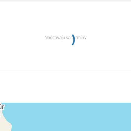
tivít.
Načítavajú sa termíny
chyňa) •
Arabesque Restaurant
(á la carte, orientálna
ňa)
ebo 14x) ubytovanie, stravovanie podľa typu kapacity,
y (letiskové poplatky, bezpečnostná taxa, iné poplatky
ytová taxa)