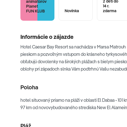
2 deti do
animátorov
14 r.
Planet
Novinka
zdarma
FUN KLUB
Informácie o zájazde
Hotel Caesar Bay Resort sa nachádza v Marsa Matrouh
pieskom a pozvoľným vstupom do krásneho tyrkysového m
obľubujú dovolenky na širokých plážach s bielym piesk
oblohy pri západoch slnka Vám podtrhnú Vašu nezabud
Poloha
hotel situovaný priamo na pláži v oblasti El Dabaa • 101 
97 km od novovybudovaného strediska New El Alamei
Pláž