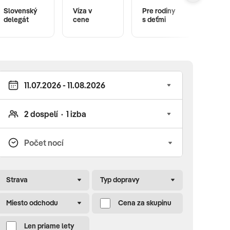
Slovenský
Víza v
Pre rodiny
Hote
delegát
cene
s deťmi
anim
Strava
Typ dopravy
Miesto odchodu
Cena za skupinu
Len priame lety