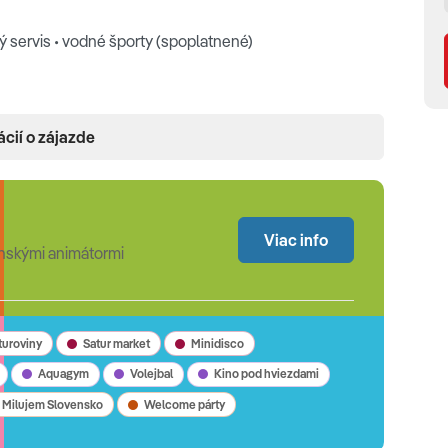
 servis • vodné športy (spoplatnené)
ácií o zájazde
sov • trezor • minibar (spoplatnený) • kávový a čajový set •
Viac info
nskými animátormi
 max. 2+2) •
Deluxe Beach Front
(v prvej rade od pláže,
oddelené miestnosti, 81m2, max. 3+2)
turoviny
Satur market
Minidisco
Aquagym
Volejbal
Kino pod hviezdami
Milujem Slovensko
Welcome párty
:00) • obed (12:30-14:30) • večera (19:30-21:30) • neskoré