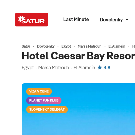
Last Minute
Dovolenky
Satur
Dovolenky
Egypt
Marsa Matrouh
El Alamein
H
Hotel Caesar Bay Resor
Egypt · Marsa Matrouh · El Alamein
4.8
VÍZA V CENE
PLANET FUN KLUB
SLOVENSKÝ DELEGÁT