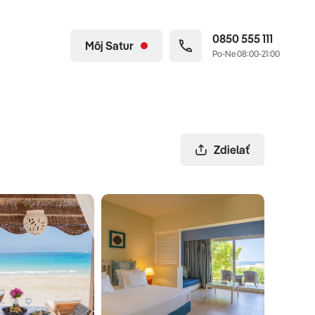
0850 555 111
Môj Satur
Po-Ne 08:00-21:00
Zdielať