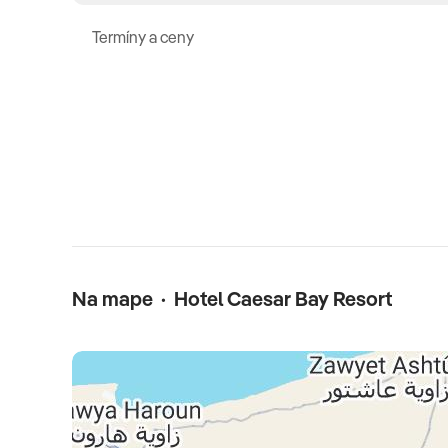
Viac info sa dozviete v detailnom popise
animačných ak
Termíny a ceny
Reštaurácie
Cleo Restaurant
(hlavná reštaurácia, medzinárodná ku
kuchyňa) •
Madera Restaurant
(á la carte, fusion kuchy
Celková cena zahŕňa
Celková cena zahŕňa: leteckú dopravu, 7x (resp. 10,11 al
Na mape · Hotel Caesar Bay Resort
poistenie insolventnosti, delegáta CK, servisné poplatk
súvisiace s vykonaním leteckej dopravy a transfery, pob
Celková cena nezahŕňa
Komplexné cestovné poistenie