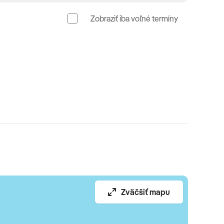
Zobraziť iba voľné termíny
Zväčšiť mapu