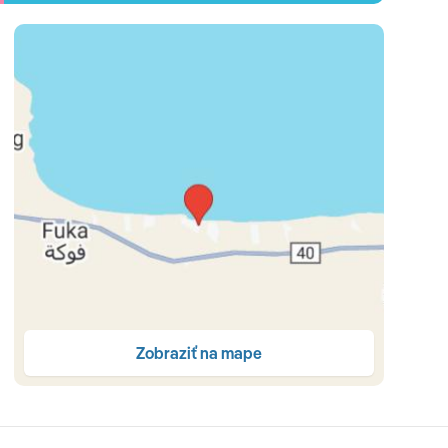
nack • (16:30-17:30) • nealkoholické nápoje (07:00 do 24:00
miestach a časoch určených hotelom
9:30 - 21:30) • orientálna kuchyňa
 - 12:00) • snack (17:00 - 18:00) • miestne alkoholické a
cké a nealkoholické nápoje (08:00 - 19:00)
je (08:00 - 01:00; od 00:00 nápoje za poplatok)
Zobraziť na mape
h • služby práčovne a čistiarne (spoplatnené) • služby
imarket • konferenčná miestnosť (525 m2, do 500 osôb)