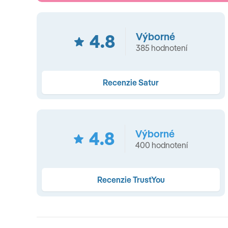
raňajky (10:00-11:00) • pizza (11:00-12:30) • poobedný s
hod) • miestne alkoholické nápoje (11:00 do 24:00) v 
Arabesque Restaurant
(á la carte): 1x počas pobytu (1
4.8
Výborné
385 hodnotení
Beach Bar
: neskoré raňajky (10:00 - 11:00) • pizza (11:00
nealkoholické nápoje (08:00 - 19:00)
Recenzie Satur
Panorama Bar
: pizza (12:00 - 18:00) • miestne alkoholi
Terrace Ba
r: miestne alkoholické a nealkoholické nápo
4.8
Výborné
Lobby Bar
: iba miestne nealkoholické nápoje (24/7)
400 hodnotení
Vybavenie a služby hotela
Recenzie TrustYou
262 izieb • recepcia 24/7 • WiFi vo verejných priestoroc
lekára (spoplatnené) • kaderníctvo (spoplatnené) • min
BAZÉNY