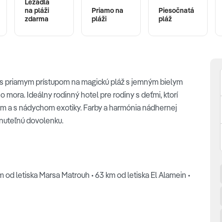
Ležadlá
na pláži
Priamo na
Piesočnatá
zdarma
pláži
pláž
 s priamym prístupom na magickú pláž s jemným bielym
ora. Ideálny rodinný hotel pre rodiny s deťmi, ktorí
om a s nádychom exotiky. Farby a harmónia nádhernej
nuteľnú dovolenku.
km od letiska Marsa Matrouh • 63 km od letiska El Alamein •
n