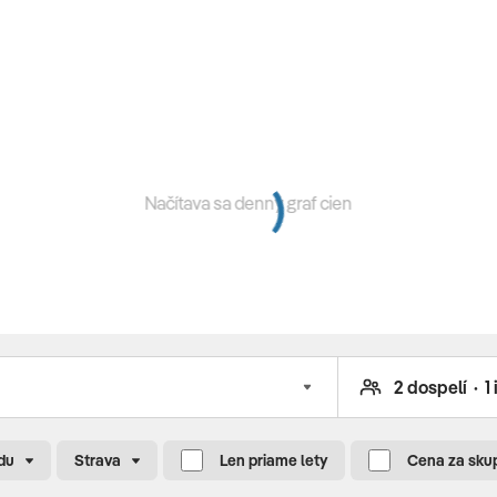
ý
plážový volejbal • stolný futbal • stolný tenis • šípky •
Načítava sa denný graf cien
0:00 - 20:00, za poplatok)
období:
 22.09.2026
du
Strava
Len priame lety
Cena za sku