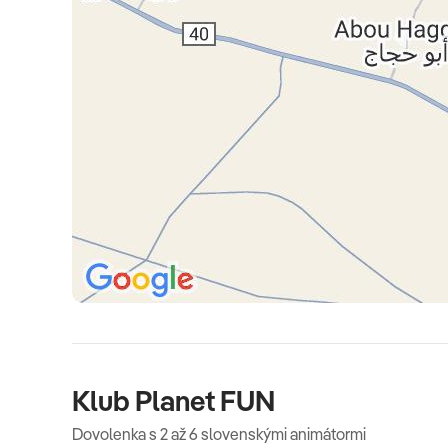
Oficiálne hodnotenie
*****
Klub Planet FUN
Dovolenka s 2 až 6 slovenskými animátormi