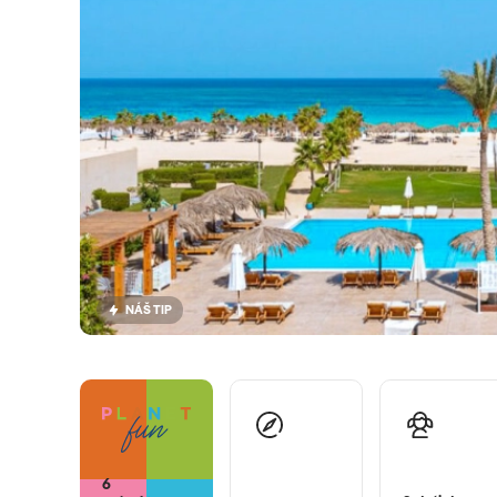
NÁŠ TIP
6