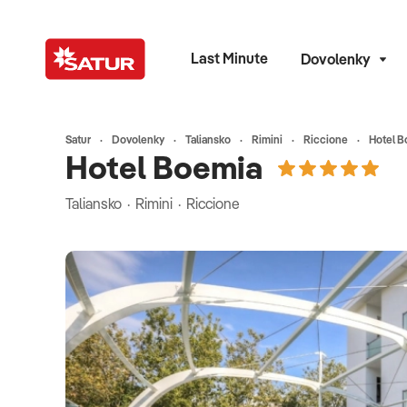
Last Minute
Dovolenky
Satur
Dovolenky
Taliansko
Rimini
Riccione
Hotel B
Hotel Boemia
Taliansko · Rimini · Riccione