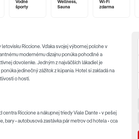
Vodné
Wellness,
Wi-Fi
športy
Sauna
zdarma
letovisku Riccione. Vďaka svojej výbornej polohe v
elegantnému modernému dizajnu ponúka pohodlné a
aktívnej dovolenke. Jedným z najväčších lákadiel je
ý ponúka jedinečný zážitok z kúpania. Hotel si zakladá na
ivosti o hostí.
 centra Riccione a nákupnej triedy Viale Dante • v pešej
, bary • autobusová zastávka pár metrov od hotela • cca