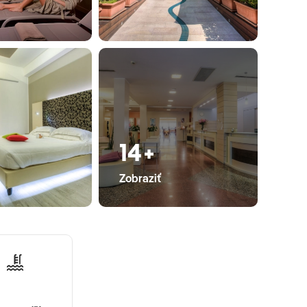
14+
Zobraziť