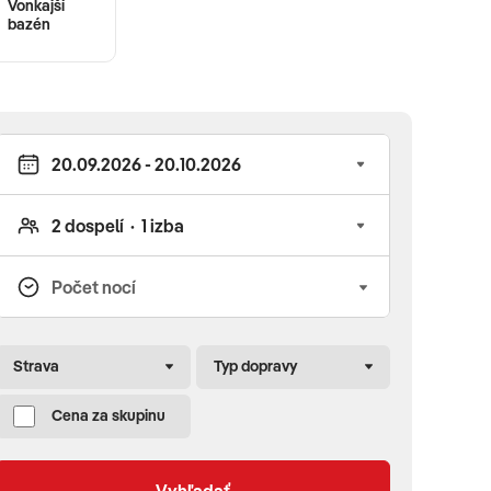
Vonkajší
bazén
Strava
Typ dopravy
Cena za skupinu
Vyhľadať