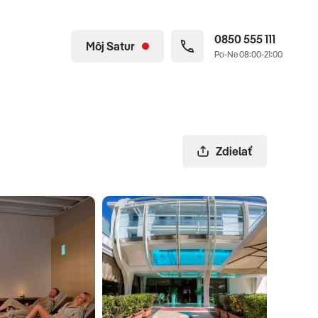
0850 555 111
Môj Satur
Po-Ne 08:00-21:00
Zdielať