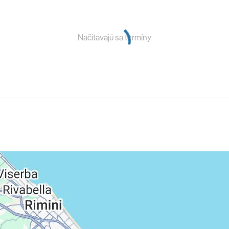
o ca 2 – 10 € na osobu/noc, platba na mieste), komplexne
Načítavajú sa termíny
menšie • domáce zvieratá povolené na vyžiadanie za