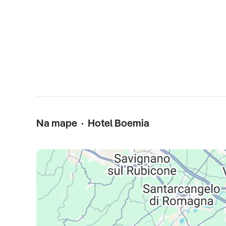
dopravu, pobytovú taxu (resp. klimaticku taxu - Taliansk
cestovne poistenie)
Poznámka
detská postieľka na vyžiadanie za poplatok 15 Eur/deň 
poplatok 8 Eur/deň
Na mape · Hotel Boemia