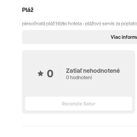
Pláž
piesočnatá pláž blízko hotela • plážový servis za poplat
vodných športov na pláži za poplatok
Viac inform
Ubytovanie
klimatizácia • Wi-Fi (zdarma) • kúpeľňa so sprchou/vaňou 
0
Zatiaľ nehodnotené
minibar (za poplatok) • minichladnička • francúzsky balk
0 hodnotení
TYPY IZIEB:
Dvojlôžková, trojlôžková až štvorlôžková izba s francú
Recenzie Satur
Stravovanie