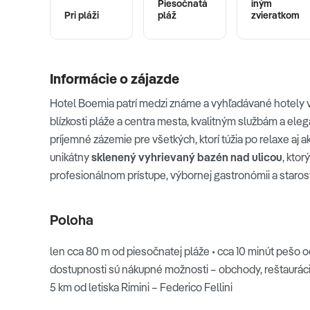
Piesočnatá
iným
Pri pláži
pláž
zvieratkom
Informácie o zájazde
Hotel Boemia patrí medzi známe a vyhľadávané hotely v 
blízkosti pláže a centra mesta, kvalitným službám a 
príjemné zázemie pre všetkých, ktorí túžia po relaxe aj 
unikátny
sklenený vyhrievaný bazén nad ulicou
, ktor
profesionálnom prístupe, výbornej gastronómii a starostl
Poloha
len cca 80 m od piesočnatej pláže • cca 10 minút pešo od
dostupnosti sú nákupné možnosti – obchody, reštaurácie
5 km od letiska Rimini – Federico Fellini