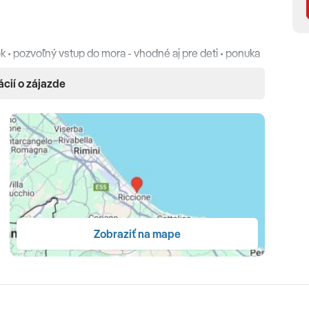
ok • pozvoľný vstup do mora - vhodné aj pre deti • ponuka
ácií o zájazde
• sušič vlasov • župan • SAT TV • trezor (zdarma) •
ón
zskym oknom (13-20 m2)
Zobraziť na mape