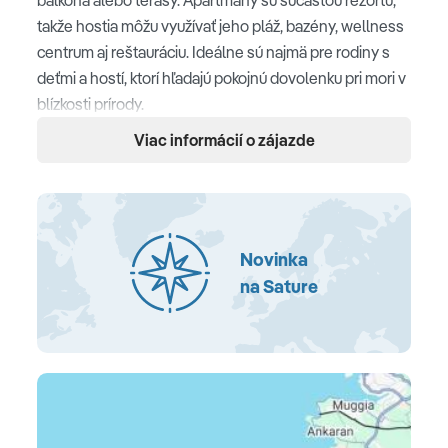
takže hostia môžu využívať jeho pláž, bazény, wellness
centrum aj reštauráciu. Ideálne sú najmä pre rodiny s
deťmi a hostí, ktorí hľadajú pokojnú dovolenku pri mori v
blízkosti prírody.
Viac informácií o zájazde
Poloha
Salinera Resort Strunjan • hotel sa nachádza cca 300
m od pláže • prírodná rezervácia v blízkosti rezortu •
centrum Piran cca 6 km
Novinka
na Sature
Pláž
udržiavaná pláž priamo v rezorte • trávnatá pláž s
prirodzeným tieňom • vstup na pláž zdarma • slnečníky
a ležadlá za poplatok
Ubytovanie