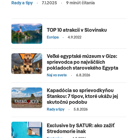
Rady a tipy
7.1.2025
9 minút čítania
TOP 10 atrakcií v Slovinsku
Európa
4.9.2022
Veľké egyptské múzeum v Gíze:
sprievodca po najväčších
pokladoch starovekého Egypta
Naj vo svete
6.8.2026
Kapadócia so sprievodkyňou
Stankou: 7 tipov, ktoré ukážu jej
skutočnú podobu
Rady a tipy
5.8.2026
Exclusive by SATUR: ako zažiť
Stredomorie inak