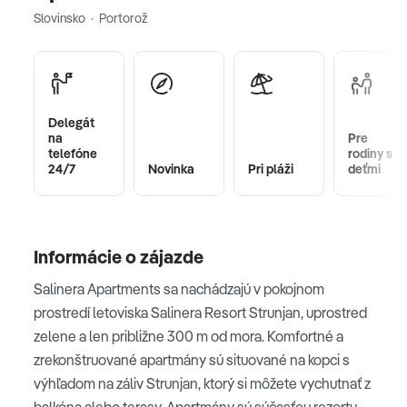
Slovinsko · Portorož
Delegát
na
Pre
telefóne
rodiny s
24/7
Novinka
Pri pláži
deťmi
Informácie o zájazde
Salinera Apartments sa nachádzajú v pokojnom
prostredí letoviska Salinera Resort Strunjan, uprostred
zelene a len približne 300 m od mora. Komfortné a
zrekonštruované apartmány sú situované na kopci s
výhľadom na záliv Strunjan, ktorý si môžete vychutnať z
balkóna alebo terasy. Apartmány sú súčasťou rezortu,