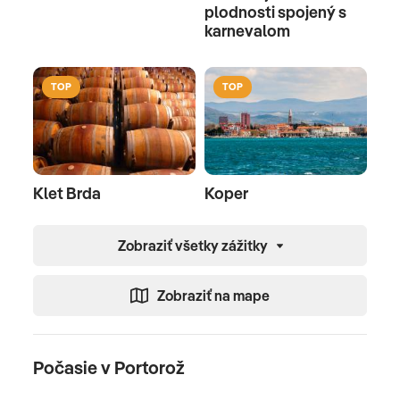
plodnosti spojený s
karnevalom
TOP
TOP
Klet Brda
Koper
Zobraziť všetky zážitky
Zobraziť na mape
Počasie v Portorož