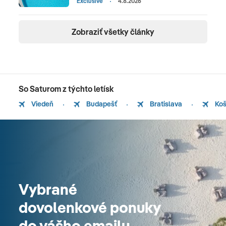
Exclusive
4.8.2026
Zobraziť všetky články
So Saturom z týchto letísk
Viedeň
Budapešť
Bratislava
Koš
Vybrané
dovolenkové ponuky
do vášho emailu