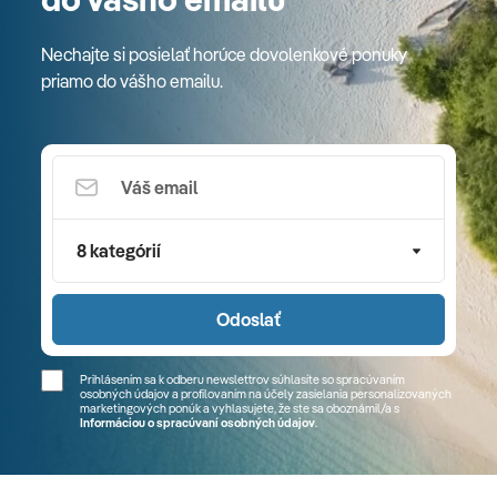
Nechajte si posielať horúce dovolenkové ponuky
priamo do vášho emailu.
8 kategórií
Odoslať
Prihlásením sa k odberu newslettrov súhlasíte so spracúvaním
osobných údajov a profilovaním na účely zasielania personalizovaných
marketingových ponúk a vyhlasujete, že ste sa
oboznámil/a
s
Informáciou o spracúvaní osobných údajov
.