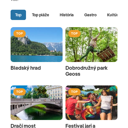
Top
Top pláže
História
Gastro
Kultúra
TOP
TOP
Bledský hrad
Dobrodružný park
Geoss
TOP
TOP
Dračí most
Festival jari a