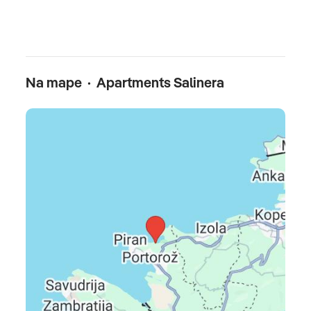
cestovné poistenie, fakultatívne výlety, pobytová taxa -
platí sa na mieste
Oficiálne hodnotenie
Na mape · Apartments Salinera
***