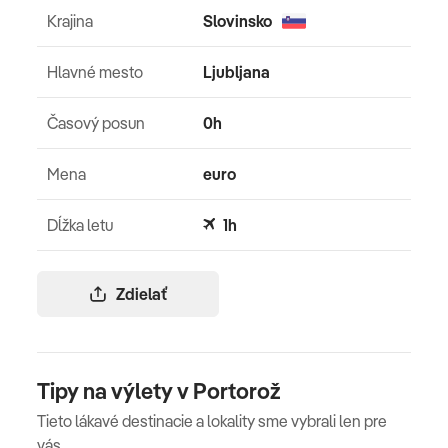
Krajina
Slovinsko
Hlavné mesto
Ljubljana
Časový posun
0h
Mena
euro
Dĺžka letu
1h
Zdielať
Tipy na výlety v Portorož
Tieto lákavé destinacie a lokality sme vybrali len pre
vás.