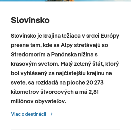
Slovinsko
Slovinsko je krajina ležiaca v srdci Európy
presne tam, kde sa Alpy stretávajú so
Stredomorím a Panónska nížina s
krasovým svetom. Malý zelený štát, ktorý
bol vyhlásený za najčistejšiu krajinu na
svete, sa rozkladá na ploche 20 273
kilometrov štvorcových a má 2,81
miliónov obyvateľov.
Viac o destinácii