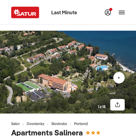
Last Minute
1 z 15
Satur
Dovolenky
Slovinsko
Portorož
Apartments Salinera