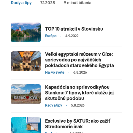
Rady a tipy
7.1.2025
9 minút čítania
TOP 10 atrakcií v Slovinsku
Európa
4.9.2022
Veľké egyptské múzeum v Gíze:
sprievodca po najväčších
pokladoch starovekého Egypta
Naj vo svete
6.8.2026
Kapadócia so sprievodkyňou
Stankou: 7 tipov, ktoré ukážu jej
skutočnú podobu
Rady a tipy
5.8.2026
Exclusive by SATUR: ako zažiť
Stredomorie inak