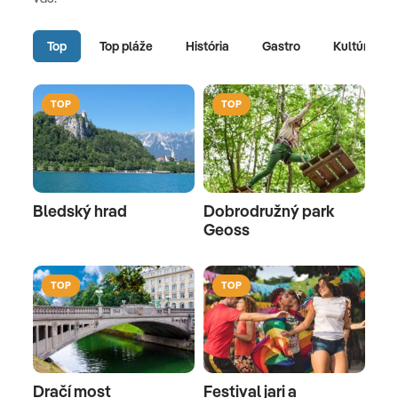
Top
Top pláže
História
Gastro
Kultúra
TOP
TOP
Bledský hrad
Dobrodružný park
Geoss
TOP
TOP
Dračí most
Festival jari a