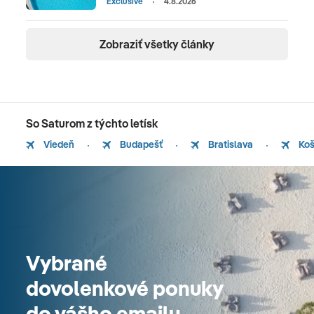
Exclusive
4.8.2026
Zobraziť všetky články
So Saturom z týchto letísk
Viedeň
Budapešť
Bratislava
Koš
Vybrané
dovolenkové ponuky
do vášho emailu