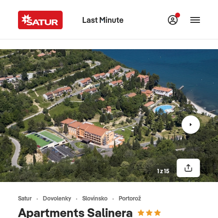
Last Minute
1 z 15
Satur
Dovolenky
Slovinsko
Portorož
Apartments Salinera