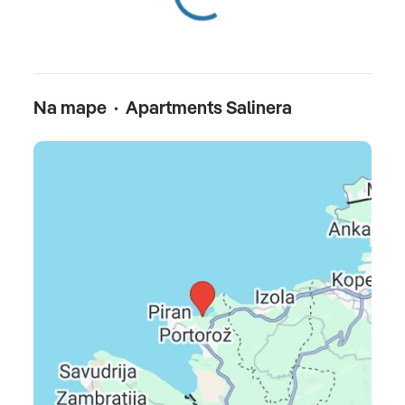
cestovné poistenie, fakultatívne výlety, pobytová taxa -
platí sa na mieste
Oficiálne hodnotenie
Na mape · Apartments Salinera
***