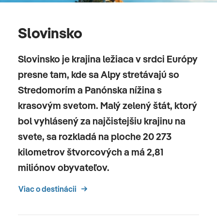
Slovinsko
Slovinsko je krajina ležiaca v srdci Európy
presne tam, kde sa Alpy stretávajú so
Stredomorím a Panónska nížina s
krasovým svetom. Malý zelený štát, ktorý
bol vyhlásený za najčistejšiu krajinu na
svete, sa rozkladá na ploche 20 273
kilometrov štvorcových a má 2,81
miliónov obyvateľov.
Viac o destinácii