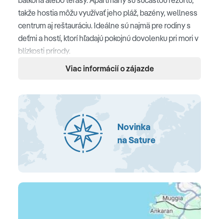
takže hostia môžu využívať jeho pláž, bazény, wellness
centrum aj reštauráciu. Ideálne sú najmä pre rodiny s
deťmi a hostí, ktorí hľadajú pokojnú dovolenku pri mori v
blízkosti prírody.
Viac informácií o zájazde
Poloha
Salinera Resort Strunjan • hotel sa nachádza cca 300
m od pláže • prírodná rezervácia v blízkosti rezortu •
centrum Piran cca 6 km
Novinka
na Sature
Pláž
udržiavaná pláž priamo v rezorte • trávnatá pláž s
prirodzeným tieňom • vstup na pláž zdarma • slnečníky
a ležadlá za poplatok
Ubytovanie