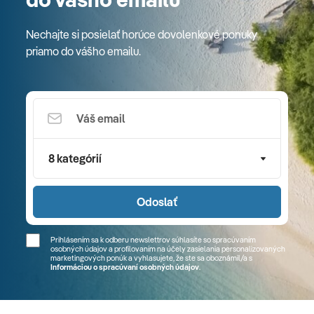
Nechajte si posielať horúce dovolenkové ponuky
priamo do vášho emailu.
8 kategórií
Odoslať
Prihlásením sa k odberu newslettrov súhlasíte so spracúvaním
osobných údajov a profilovaním na účely zasielania personalizovaných
marketingových ponúk a vyhlasujete, že ste sa
oboznámil/a
s
Informáciou o spracúvaní osobných údajov
.