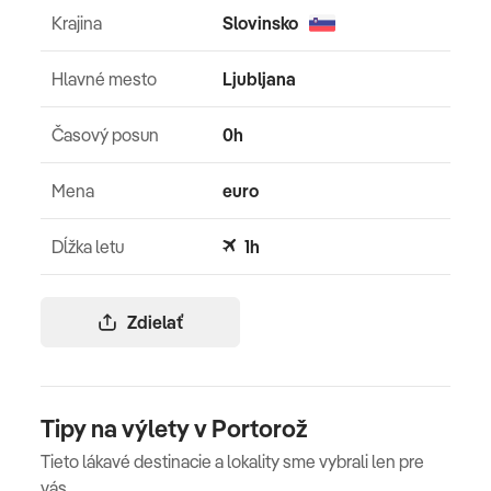
Krajina
Slovinsko
Hlavné mesto
Ljubljana
Časový posun
0h
Mena
euro
Dĺžka letu
1h
Zdielať
Tipy na výlety v Portorož
Tieto lákavé destinacie a lokality sme vybrali len pre
vás.