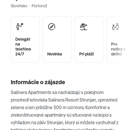
Slovinsko · Portorož
Delegát
na
Pre
telefóne
rodiny s
24/7
Novinka
Pri pláži
deťmi
Informácie o zájazde
Salinera Apartments sa nachádzajú v pokojnom
prostredí letoviska Salinera Resort Strunjan, uprostred
zelene a len približne 300 m od mora. Komfortné a
zrekonštruované apartmány sú situované na kopci s
výhľadom na záliv Strunjan, ktorý si môžete vychutnať z
balkóna alebo terasy. Apartmány sú súčasťou rezortu,