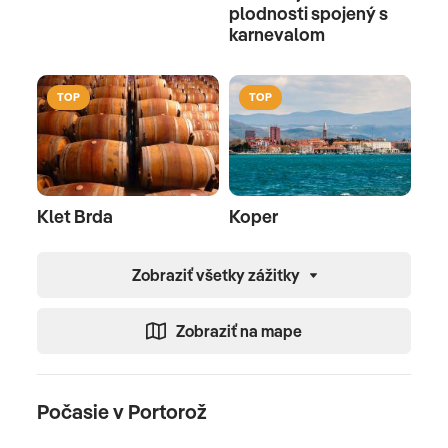
plodnosti spojený s
karnevalom
TOP
TOP
Klet Brda
Koper
Zobraziť všetky zážitky
Zobraziť na mape
Počasie v Portorož